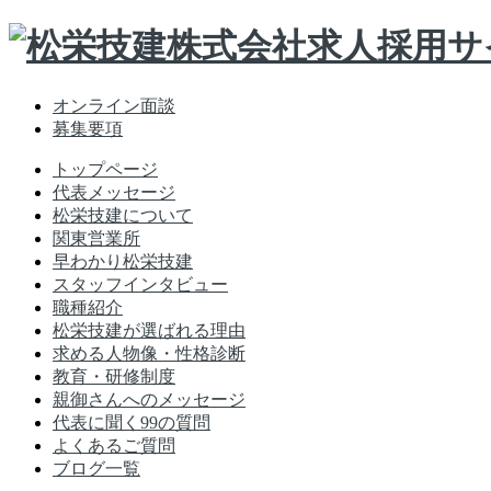
Skip
to
content
オンライン面談
募集要項
トップページ
代表メッセージ
松栄技建について
関東営業所
早わかり松栄技建
スタッフインタビュー
職種紹介
松栄技建が選ばれる理由
求める人物像・性格診断
教育・研修制度
親御さんへのメッセージ
代表に聞く99の質問
よくあるご質問
ブログ一覧