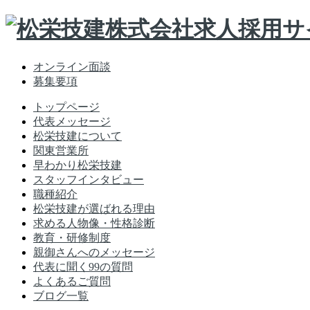
Skip
to
content
オンライン面談
募集要項
トップページ
代表メッセージ
松栄技建について
関東営業所
早わかり松栄技建
スタッフインタビュー
職種紹介
松栄技建が選ばれる理由
求める人物像・性格診断
教育・研修制度
親御さんへのメッセージ
代表に聞く99の質問
よくあるご質問
ブログ一覧