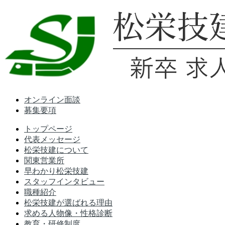
Skip
to
content
オンライン面談
募集要項
トップページ
代表メッセージ
松栄技建について
関東営業所
早わかり松栄技建
スタッフインタビュー
職種紹介
松栄技建が選ばれる理由
求める人物像・性格診断
教育・研修制度